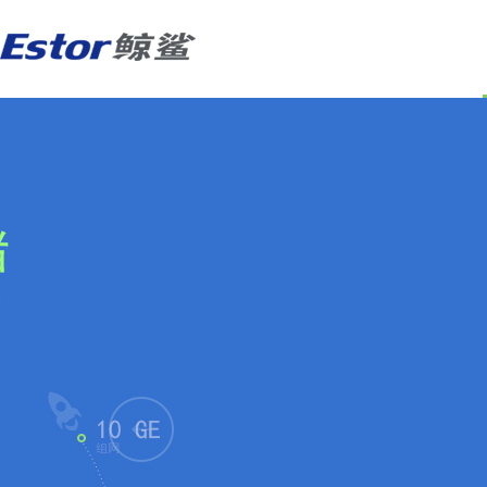
通用存储
超融合架构
混闪存储
分布式存储
全闪
统一
RedStor LA系列龙芯统一存储
快速搭建电子政务云平台
RedStor LC系列龙芯双控存储
3D动画云渲染解决方案
Digi
高性能
RedStor RA系列飞腾统一存储
构建智慧城市云数据中心
RedStor RC系列飞腾双控存储
智能监控 云存储大势所趋
Digi
视频监
DigiStor HA系列海光统一存储
自主可控
案例
DigiStor NS系列高性能统一存储
国产存储保障国家信息安全
成功案例
DigiStor IS系列入门级存储
服务器
网络
DigiStor VS系列统一存储
DigiServ G678V3系列GPU服务器
光纤交
DigiServ G658V3系列GPU服务器
以太网
DigiServ U629V3系列AMD服务器
DigiServ U636V3系列AMD服务器
RedServ RS系列飞腾机架式服务器